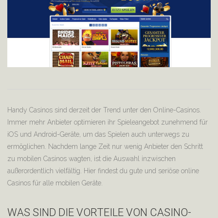
Handy Casinos sind derzeit der Trend unter den Online-Casinos.
Immer mehr Anbieter optimieren ihr Spieleangebot zunehmend für
iOS und Android-Geräte, um das Spielen auch unterwegs zu
ermöglichen. Nachdem lange Zeit nur wenig Anbieter den Schritt
zu mobilen Casinos wagten, ist die Auswahl inzwischen
außerordentlich vielfältig. Hier findest du gute und seriöse online
Casinos für alle mobilen Geräte.
WAS SIND DIE VORTEILE VON CASINO-