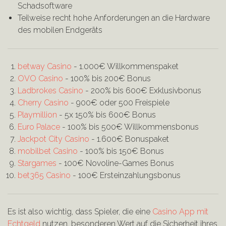
Schadsoftware
Teilweise recht hohe Anforderungen an die Hardware
des mobilen Endgeräts
betway Casino
- 1.000€ Willkommenspaket
OVO Casino
- 100% bis 200€ Bonus
Ladbrokes Casino
- 200% bis 600€ Exklusivbonus
Cherry Casino
- 900€ oder 500 Freispiele
Playmillion
- 5x 150% bis 600€ Bonus
Euro Palace
- 100% bis 500€ Willkommensbonus
Jackpot City Casino
- 1.600€ Bonuspaket
mobilbet Casino
- 100% bis 150€ Bonus
Stargames
- 100€ Novoline-Games Bonus
bet365 Casino
- 100€ Ersteinzahlungsbonus
Es ist also wichtig, dass Spieler, die eine
Casino App mit
Echtgeld
nutzen, besonderen Wert auf die Sicherheit ihres