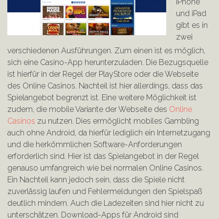
iPhone
und iPad
gibt es in
zwei
verschiedenen Ausführungen. Zum einen ist es möglich,
sich eine Casino-App herunterzuladen. Die Bezugsquelle
ist hierfür in der Regel der PlayStore oder die Webseite
des Online Casinos. Nachteil ist hier allerdings, dass das
Spielangebot begrenzt ist. Eine weitere Möglichkeit ist
zudem, die mobile Variante der Webseite des
Online
Casinos
zu nutzen. Dies ermöglicht mobiles Gambling
auch ohne Android, da hierfür lediglich ein Internetzugang
und die herkömmlichen Software-Anforderungen
erforderlich sind. Hier ist das Spielangebot in der Regel
genauso umfangreich wie bei normalen Online Casinos.
Ein Nachteil kann jedoch sein, dass die Spiele nicht
zuverlässig laufen und Fehlermeldungen den Spielspaß
deutlich mindern. Auch die Ladezeiten sind hier nicht zu
unterschätzen. Download-Apps für Android sind