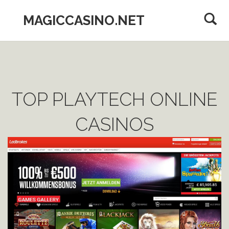
MAGICCASINO.NET
TOP PLAYTECH ONLINE
CASINOS