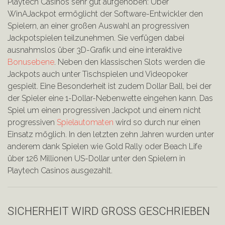
Playtech Casinos sehr gut aufgehoben: Über
WinAJackpot ermöglicht der Software-Entwickler den
Spielern, an einer großen Auswahl an progressiven
Jackpotspielen teilzunehmen. Sie verfügen dabei
ausnahmslos über 3D-Grafik und eine interaktive
Bonusebene
. Neben den klassischen Slots werden die
Jackpots auch unter Tischspielen und Videopoker
gespielt. Eine Besonderheit ist zudem Dollar Ball, bei der
der Spieler eine 1-Dollar-Nebenwette eingehen kann. Das
Spiel um einen progressiven Jackpot und einem nicht
progressiven
Spielautomaten
wird so durch nur einen
Einsatz möglich. In den letzten zehn Jahren wurden unter
anderem dank Spielen wie Gold Rally oder Beach Life
über 126 Millionen US-Dollar unter den Spielern in
Playtech Casinos ausgezahlt.
SICHERHEIT WIRD GROSS GESCHRIEBEN